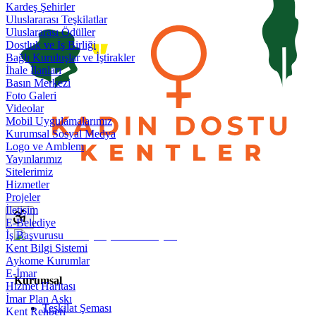
Kardeş Şehirler
Uluslararası Teşkilatlar
Uluslararası Ödüller
Dostluk ve İş Birliği
Bağlı Kuruluşlar ve İştirakler
İhale İlanları
Basın Merkezi
Foto Galeri
Videolar
Mobil Uygulamalarımız
Kurumsal Sosyal Medya
Logo ve Amblem
Yayınlarımız
Sitelerimiz
Hizmetler
Projeler
İletişim
E-Belediye
İş Başvurusu
Kent Bilgi Sistemi
Aykome Kurumlar
E-İmar
Kurumsal
Hizmet Haritası
İmar Plan Askı
Teşkilat Şeması
Kent Rehberi