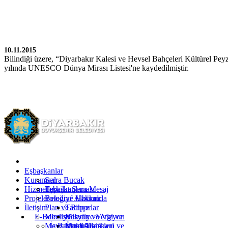
10.11.2015
Bilindiği üzere, “Diyarbakır Kalesi ve Hevsel Bahçeleri Kültürel Pey
yılında UNESCO Dünya Mirası Listesi'ne kaydedilmiştir.
Kürtçe
Türkçe
İngilizce
Eşbaşkanlar
Kurumsal
Serra Bucak
Hizmetler
Eşbaşkanlara Mesaj
Teşkilat Şeması
Projeler
Fotoğraf Albümü
Belediye Hakkında
İletişim
Plan ve Raporlar
Tarihçe
E-Belediye
Meclis
Misyon ve Vizyon
Belediye Vergi ve
Mevzuat
İş Başvurusu
Yetki Alanı
Ücret Tarifeleri
Meclis Başkanı ve