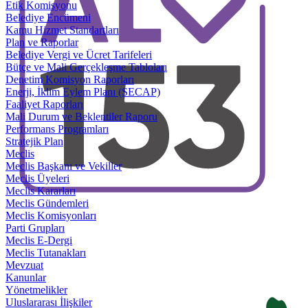
Etik Komisyonu
Belediye Encümeni
Kamu Hizmet Standartları
Plan ve Raporlar
Belediye Vergi ve Ücret Tarifeleri
Bütçe ve Mali Gerçekleşme Tabloları
Denetim Komisyon Raporları
Enerji, İklim Eylem Planı (SECAP)
Faaliyet Raporları
Mali Durum ve Beklentiler Raporu
Performans Programları
Stratejik Plan
Meclis
Meclis Başkanı ve Vekiller
Meclis Üyeleri
Meclis Kararları
Meclis Gündemleri
Meclis Komisyonları
Parti Grupları
Meclis E-Dergi
Meclis Tutanakları
Mevzuat
Kanunlar
Yönetmelikler
Uluslararası İlişkiler