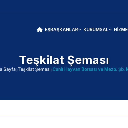
EŞBAŞKANLAR
KURUMSAL
HIZME
Teşkilat Şeması
a Sayfa
Teşkilat Şeması
Canlı Hayvan Borsası ve Mezb. Şb. 