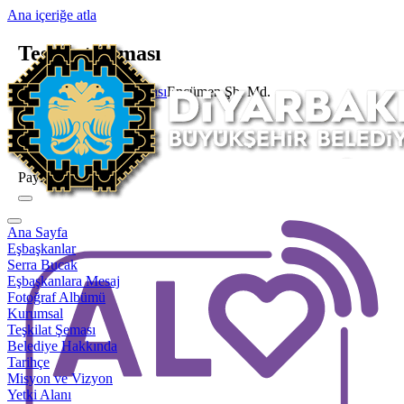
Ana içeriğe atla
Teşkilat Şeması
Ana Sayfa
Teşkilat Şeması
Encümen Şb. Md.
Şube Müdürlüğü
Encümen Şb. Md.
Paylaş
Ana Sayfa
Eşbaşkanlar
Serra Bucak
Eşbaşkanlara Mesaj
Fotoğraf Albümü
Kurumsal
Teşkilat Şeması
Belediye Hakkında
Tarihçe
Misyon ve Vizyon
Yetki Alanı