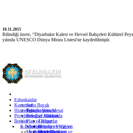
10.11.2015
Bilindiği üzere, “Diyarbakır Kalesi ve Hevsel Bahçeleri Kültürel Pey
yılında UNESCO Dünya Mirası Listesi'ne kaydedilmiştir.
Kürtçe
Türkçe
İngilizce
Eşbaşkanlar
Kurumsal
Serra Bucak
Hizmetler
Eşbaşkanlara Mesaj
Teşkilat Şeması
Projeler
Fotoğraf Albümü
Belediye Hakkında
İletişim
Plan ve Raporlar
Tarihçe
E-Belediye
Meclis
Misyon ve Vizyon
Belediye Vergi ve
Mevzuat
İş Başvurusu
Yetki Alanı
Ücret Tarifeleri
Meclis Başkanı ve