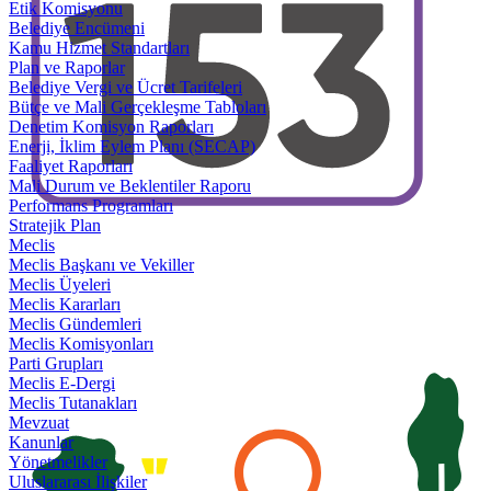
Etik Komisyonu
Belediye Encümeni
Kamu Hizmet Standartları
Plan ve Raporlar
Belediye Vergi ve Ücret Tarifeleri
Bütçe ve Mali Gerçekleşme Tabloları
Denetim Komisyon Raporları
Enerji, İklim Eylem Planı (SECAP)
Faaliyet Raporları
Mali Durum ve Beklentiler Raporu
Performans Programları
Stratejik Plan
Meclis
Meclis Başkanı ve Vekiller
Meclis Üyeleri
Meclis Kararları
Meclis Gündemleri
Meclis Komisyonları
Parti Grupları
Meclis E-Dergi
Meclis Tutanakları
Mevzuat
Kanunlar
Yönetmelikler
Uluslararası İlişkiler