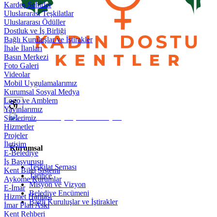
Kardeş Şehirler
Uluslararası Teşkilatlar
Uluslararası Ödüller
Dostluk ve İş Birliği
Bağlı Kuruluşlar ve İştirakler
İhale İlanları
Basın Merkezi
Foto Galeri
Videolar
Mobil Uygulamalarımız
Kurumsal Sosyal Medya
Logo ve Amblem
Yayınlarımız
Sitelerimiz
Hizmetler
Projeler
İletişim
Kurumsal
E-Belediye
İş Başvurusu
Teşkilat Şeması
Kent Bilgi Sistemi
Tarihçe
Aykome Kurumlar
Misyon ve Vizyon
E-İmar
Belediye Encümeni
Hizmet Haritası
Bağlı Kuruluşlar ve İştirakler
İmar Plan Askı
Kent Rehberi