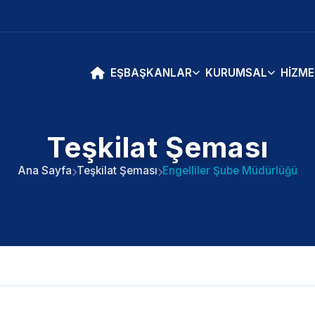
EŞBAŞKANLAR
KURUMSAL
HIZME
Teşkilat Şeması
Ana Sayfa
Teşkilat Şeması
Engelliler Şube Müdürlüğü