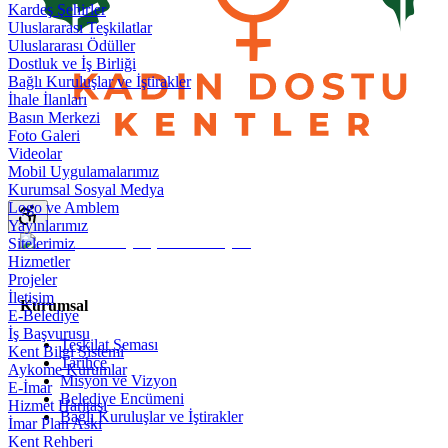
Kardeş Şehirler
Uluslararası Teşkilatlar
Uluslararası Ödüller
Dostluk ve İş Birliği
Bağlı Kuruluşlar ve İştirakler
İhale İlanları
Basın Merkezi
Foto Galeri
Videolar
Mobil Uygulamalarımız
Kurumsal Sosyal Medya
Logo ve Amblem
Yayınlarımız
Sitelerimiz
Hizmetler
Projeler
İletişim
Kurumsal
E-Belediye
İş Başvurusu
Teşkilat Şeması
Kent Bilgi Sistemi
Tarihçe
Aykome Kurumlar
Misyon ve Vizyon
E-İmar
Belediye Encümeni
Hizmet Haritası
Bağlı Kuruluşlar ve İştirakler
İmar Plan Askı
Kent Rehberi