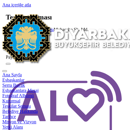
Ana içeriğe atla
Teşkilat Şeması
Ana Sayfa
Teşkilat Şeması
Muhasebe Şb. Md.
Şube Müdürlüğü
Muhasebe Şb. Md.
Paylaş
Ana Sayfa
Eşbaşkanlar
Serra Bucak
Eşbaşkanlara Mesaj
Fotoğraf Albümü
Kurumsal
Teşkilat Şeması
Belediye Hakkında
Tarihçe
Misyon ve Vizyon
Yetki Alanı