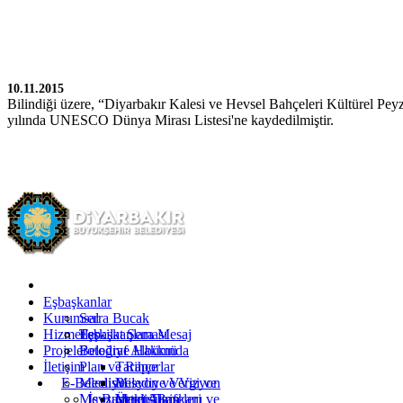
10.11.2015
Bilindiği üzere, “Diyarbakır Kalesi ve Hevsel Bahçeleri Kültürel Pey
yılında UNESCO Dünya Mirası Listesi'ne kaydedilmiştir.
Kürtçe
Türkçe
İngilizce
Eşbaşkanlar
Kurumsal
Serra Bucak
Hizmetler
Eşbaşkanlara Mesaj
Teşkilat Şeması
Projeler
Fotoğraf Albümü
Belediye Hakkında
İletişim
Plan ve Raporlar
Tarihçe
E-Belediye
Meclis
Misyon ve Vizyon
Belediye Vergi ve
Mevzuat
İş Başvurusu
Yetki Alanı
Ücret Tarifeleri
Meclis Başkanı ve