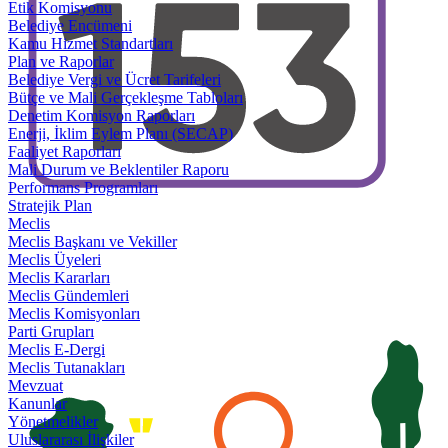
Etik Komisyonu
Belediye Encümeni
Kamu Hizmet Standartları
Plan ve Raporlar
Belediye Vergi ve Ücret Tarifeleri
Bütçe ve Mali Gerçekleşme Tabloları
Denetim Komisyon Raporları
Enerji, İklim Eylem Planı (SECAP)
Faaliyet Raporları
Mali Durum ve Beklentiler Raporu
Performans Programları
Stratejik Plan
Meclis
Meclis Başkanı ve Vekiller
Meclis Üyeleri
Meclis Kararları
Meclis Gündemleri
Meclis Komisyonları
Parti Grupları
Meclis E-Dergi
Meclis Tutanakları
Mevzuat
Kanunlar
Yönetmelikler
Uluslararası İlişkiler