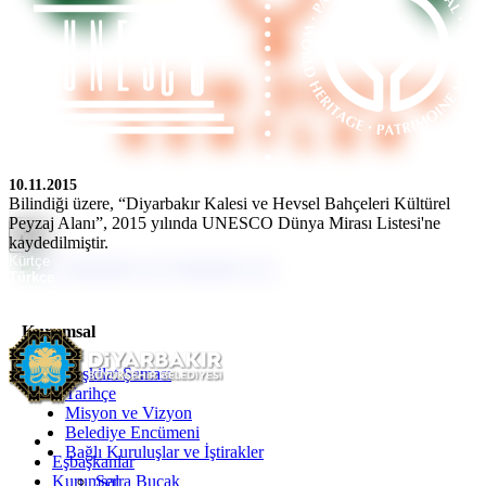
10.11.2015
Bilindiği üzere, “Diyarbakır Kalesi ve Hevsel Bahçeleri Kültürel
Peyzaj Alanı”, 2015 yılında UNESCO Dünya Mirası Listesi'ne
kaydedilmiştir.
Kürtçe
Türkçe
İngilizce
Kurumsal
Teşkilat Şeması
Tarihçe
Misyon ve Vizyon
Belediye Encümeni
Bağlı Kuruluşlar ve İştirakler
Eşbaşkanlar
Kurumsal
Serra Bucak