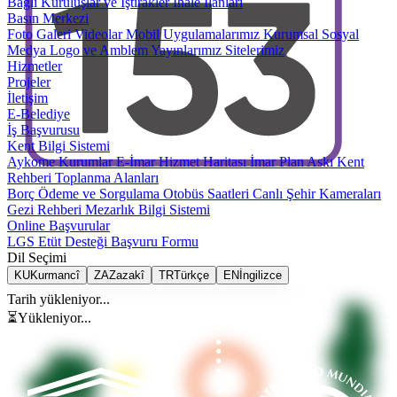
Bağlı Kuruluşlar ve İştirakler
İhale İlanları
Basın Merkezi
Foto Galeri
Videolar
Mobil Uygulamalarımız
Kurumsal Sosyal
Medya
Logo ve Amblem
Yayınlarımız
Sitelerimiz
Hizmetler
Projeler
İletişim
E-Belediye
İş Başvurusu
Kent Bilgi Sistemi
Aykome Kurumlar
E-İmar
Hizmet Haritası
İmar Plan Askı
Kent
Rehberi
Toplanma Alanları
Borç Ödeme ve Sorgulama
Otobüs Saatleri
Canlı Şehir Kameraları
Gezi Rehberi
Mezarlık Bilgi Sistemi
Online Başvurular
LGS Etüt Desteği Başvuru Formu
Dil Seçimi
KU
Kurmancî
ZA
Zazakî
TR
Türkçe
EN
İngilizce
Tarih yükleniyor...
⏳
Yükleniyor...