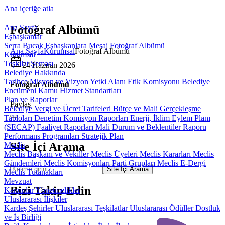
Ana içeriğe atla
Ana Sayfa
Fotoğraf Albümü
Eşbaşkanlar
Serra Bucak
Eşbaşkanlara Mesaj
Fotoğraf Albümü
Ana Sayfa
Kurumsal
Fotoğraf Albümü
Kurumsal
Teşkilat Şeması
24 Haziran 2026
Belediye Hakkında
Tarihçe
Misyon ve Vizyon
Yetki Alanı
Etik Komisyonu
Belediye
Fotoğraf Albümü
Encümeni
Kamu Hizmet Standartları
Plan ve Raporlar
Paylaş
Belediye Vergi ve Ücret Tarifeleri
Bütçe ve Mali Gerçekleşme
Tabloları
Denetim Komisyon Raporları
Enerji, İklim Eylem Planı
(SECAP)
Faaliyet Raporları
Mali Durum ve Beklentiler Raporu
Performans Programları
Stratejik Plan
Site İçi Arama
Meclis
Meclis Başkanı ve Vekiller
Meclis Üyeleri
Meclis Kararları
Meclis
Gündemleri
Meclis Komisyonları
Parti Grupları
Meclis E-Dergi
Site İçi Arama
Meclis Tutanakları
Mevzuat
Bizi Takip Edin
Kanunlar
Yönetmelikler
Uluslararası İlişkiler
Kardeş Şehirler
Uluslararası Teşkilatlar
Uluslararası Ödüller
Dostluk
ve İş Birliği