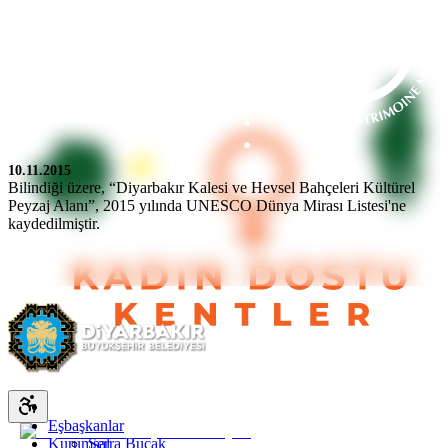
10.11.2015
Bilindiği üzere, “Diyarbakır Kalesi ve Hevsel Bahçeleri Kültürel
Peyzaj Alanı”, 2015 yılında UNESCO Dünya Mirası Listesi'ne
kaydedilmiştir.
Kürtçe
Türkçe
İngilizce
Eşbaşkanlar
Kurumsal
Serra Bucak