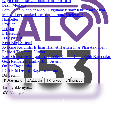
Bağlı Kuruluşlar ve İştirakler
İhale İlanları
Basın Merkezi
Foto Galeri
Videolar
Mobil Uygulamalarımız
Kurumsal Sosyal
Medya
Logo ve Amblem
Yayınlarımız
Sitelerimiz
Hizmetler
Projeler
İletişim
E-Belediye
İş Başvurusu
Kent Bilgi Sistemi
Aykome Kurumlar
E-İmar
Hizmet Haritası
İmar Plan Askı
Kent
Rehberi
Toplanma Alanları
Borç Ödeme ve Sorgulama
Otobüs Saatleri
Canlı Şehir Kameraları
Gezi Rehberi
Mezarlık Bilgi Sistemi
Online Başvurular
LGS Etüt Desteği Başvuru Formu
Dil Seçimi
KU
Kurmancî
ZA
Zazakî
TR
Türkçe
EN
İngilizce
Tarih yükleniyor...
⏳
Yükleniyor...