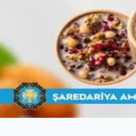
B
5 Ağustos 2026
a
Oğlaklı
Mahallesi’nde
kapsamlı
temizlik
çalışması
yapıldı
4 Ağustos 2026
Bağıvar’da yeni
mezarlık
tamamlanıyor
4 Ağustos 2026