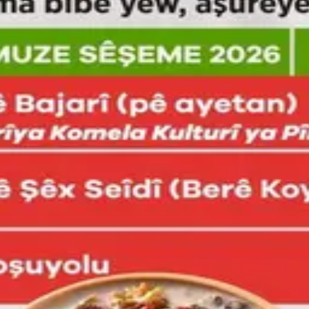
Diyarbakır Büyükşehir Belediyesi, Muharrem Ayı kapsamın
arklı noktasında aşure lokması dağıtacak. Sosyal Hizmetle
paylaşma, dayanışma, kardeşlik ve barışın simgesi olara
üzenlenecek etkinlikte yurttaşlar aşure lokmasını birlikt
Üç farklı noktada dağıtılacak
fişte yer alan programa göre etkinlik, 7 Temmuz Salı gün
oktada gerçekleştirilecek.
Aşure lokması, Kent Meydanı'nda Pir Sultan Abdal Kültür 
Meydanı'nda ve Koşuyolu Parkı'nda yurttaşlara ikram edil
Tüm yurttaşlara davet