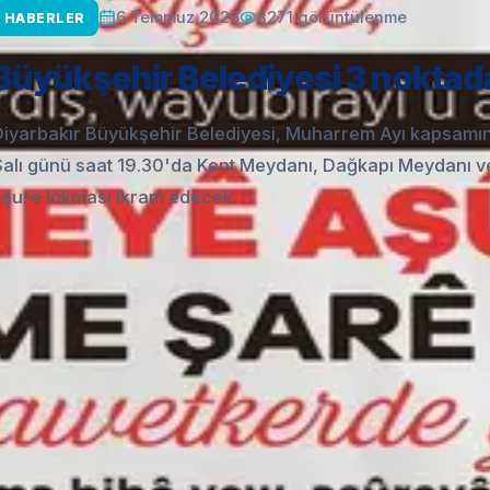
3271
görüntülenme
6 Temmuz 2026
HABERLER
Büyükşehir Belediyesi 3 noktad
Diyarbakır Büyükşehir Belediyesi, Muharrem Ayı kapsamı
Salı günü saat 19.30'da Kent Meydanı, Dağkapı Meydanı ve
aşure lokması ikram edecek.