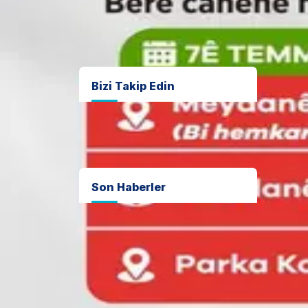
Projeler
f
Bizi Takip Edin
d
A
Son Haberler
n
Bismil
Kooperatif
Mahallesi’nde
kanalizasyon
ağı 5 kilometre
genişletildi