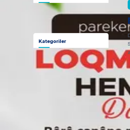
Kategoriler
Haberler
Duyurular
İhaleler
Etkinlikler
Yayınlar