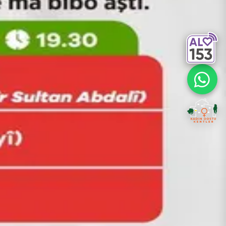
da Aşure Günü dolayısıyla kentin üç
r Dairesi Başkanlığı tarafından
k görülen Aşure Günü kapsamında
e paylaşacak.
ü saat 19.30'da eş zamanlı olarak üç
Derneği ortaklığıyla, Dağkapı
ecek.