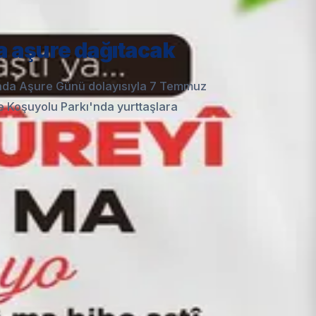
a aşure dağıtacak
nda Aşure Günü dolayısıyla 7 Temmuz
 Koşuyolu Parkı'nda yurttaşlara