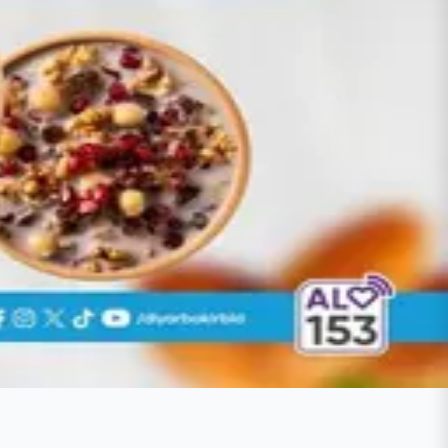
rış olsun" çağrısıyla tüm yurttaşları
Toplu İndir