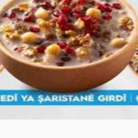
üyükşehir Belediyesi, "Gelin canlar bir olalım, aşuremiz ba
şure lokmasını paylaşmaya davet etti.
Fotoğraf Galerisi
Paylaş