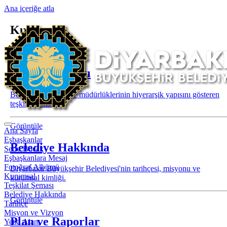
Ana içeriğe atla
Kurumsal
Ana Sayfa
Kurumsal
Teşkilat Şeması
Belediyenin birim ve müdürlüklerinin hiyerarşik yapısını gösteren
teşkilat şeması.
Görüntüle
Ana Sayfa
Eşbaşkanlar
Belediye Hakkında
Serra Bucak
Eşbaşkanlara Mesaj
Fotoğraf Albümü
Diyarbakır Büyükşehir Belediyesi'nin tarihçesi, misyonu ve
Kurumsal
kurumsal kimliği.
Teşkilat Şeması
Belediye Hakkında
Görüntüle
Tarihçe
Misyon ve Vizyon
Plan ve Raporlar
Yetki Alanı