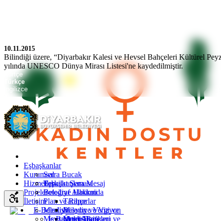
10.11.2015
Bilindiği üzere, “Diyarbakır Kalesi ve Hevsel Bahçeleri Kültürel Pey
yılında UNESCO Dünya Mirası Listesi'ne kaydedilmiştir.
Kürtçe
Türkçe
İngilizce
Eşbaşkanlar
Kurumsal
Serra Bucak
Hizmetler
Eşbaşkanlara Mesaj
Teşkilat Şeması
Projeler
Fotoğraf Albümü
Belediye Hakkında
İletişim
Plan ve Raporlar
Tarihçe
E-Belediye
Meclis
Misyon ve Vizyon
Belediye Vergi ve
Mevzuat
İş Başvurusu
Yetki Alanı
Ücret Tarifeleri
Meclis Başkanı ve