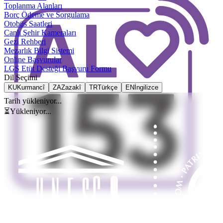
Toplanma Alanları
Borç Ödeme ve Sorgulama
Otobüs Saatleri
Canlı Şehir Kameraları
Gezi Rehberi
Mezarlık Bilgi Sistemi
Online Başvurular
LGS Etüt Desteği Başvuru Formu
Dil Seçimi
KU
Kurmancî
ZA
Zazakî
TR
Türkçe
EN
İngilizce
Tarih yükleniyor...
⏳
Yükleniyor...