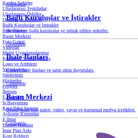
Kardeş Şehirler
Görüntüle
Uluslararası Teşkilatlar
Uluslararası Ödüller
Bağlı Kuruluşlar ve İştirakler
Dostluk ve İş Birliği
Bağlı Kuruluşlar ve İştirakler
Belediyeye bağlı kuruluşlar ve iştirak edilen şirketler.
İhale İlanları
Basın Merkezi
Foto Galeri
Görüntüle
Videolar
Mobil Uygulamalarımız
İhale İlanları
Kurumsal Sosyal Medya
Logo ve Amblem
Yayınlarımız
Güncel ihale ilanları ve satın alma duyuruları.
Sitelerimiz
Hizmetler
Görüntüle
Projeler
İletişim
Basın Merkezi
E-Belediye
İş Başvurusu
Kent Bilgi Sistemi
Belediyenin foto galeri, video, yayın ve kurumsal medya içerikleri.
Aykome Kurumlar
E-İmar
Görüntüle
Hizmet Haritası
İmar Plan Askı
Kent Rehberi