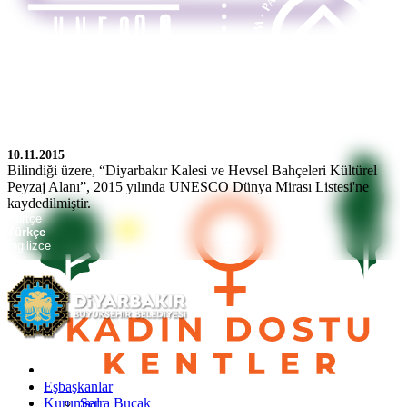
10.11.2015
Bilindiği üzere, “Diyarbakır Kalesi ve Hevsel Bahçeleri Kültürel
Peyzaj Alanı”, 2015 yılında UNESCO Dünya Mirası Listesi'ne
kaydedilmiştir.
Kürtçe
Türkçe
İngilizce
Eşbaşkanlar
Kurumsal
Serra Bucak