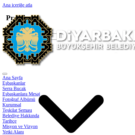
Ana içeriğe atla
Projeler
Ana Sayfa
Projeler
İlçeye Göre - Tümü -
Ana Sayfa
Eşbaşkanlar
Serra Bucak
Eşbaşkanlara Mesaj
Fotoğraf Albümü
Kurumsal
Teşkilat Şeması
Belediye Hakkında
Tarihçe
Misyon ve Vizyon
Yetki Alanı