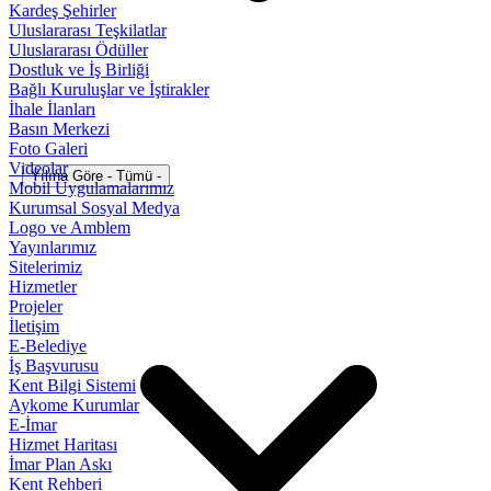
Kardeş Şehirler
Uluslararası Teşkilatlar
Uluslararası Ödüller
Dostluk ve İş Birliği
Bağlı Kuruluşlar ve İştirakler
İhale İlanları
Basın Merkezi
Foto Galeri
Videolar
Yılına Göre - Tümü -
Mobil Uygulamalarımız
Kurumsal Sosyal Medya
Logo ve Amblem
Yayınlarımız
Sitelerimiz
Hizmetler
Projeler
İletişim
E-Belediye
İş Başvurusu
Kent Bilgi Sistemi
Aykome Kurumlar
E-İmar
Hizmet Haritası
İmar Plan Askı
Kent Rehberi