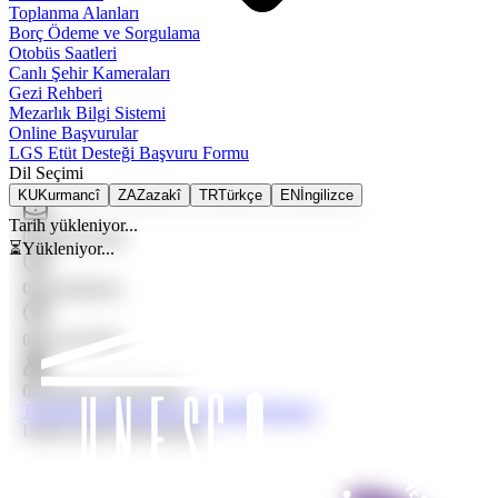
Toplanma Alanları
Borç Ödeme ve Sorgulama
Otobüs Saatleri
Canlı Şehir Kameraları
Gezi Rehberi
Mezarlık Bilgi Sistemi
Online Başvurular
LGS Etüt Desteği Başvuru Formu
Dil Seçimi
KU
Kurmancî
ZA
Zazakî
TR
Türkçe
EN
İngilizce
Tarih yükleniyor...
0
Toplam Proje
⏳
Yükleniyor...
0
Tamamlanan
0
Devam Eden
0
Planlama Aşamasında
Tümü
Tamamlanan
Devam Eden
Planlanan
Henüz içerik eklenmemiş.