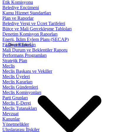
Etik Komisyonu
Belediye Encümeni
Kamu Hizmet Standartları
Plan ve Raporlar
Belediye Vergi ve Ücret Tarifeleri
Bütçe ve Mali Gerçekleşme Tabloları
Denetim Komisyon Raporları
Enerji, İklim Eylem Planı (SECAP)
Faaliyet Raporları
Devam Eden
Mali Durum ve Beklentiler Raporu
Performans Programları
Stratejik Plan
Meclis
Meclis Başkanı ve Vekiller
Meclis Üyeleri
Meclis Kararları
Meclis Gündemleri
Meclis Komisyonları
Parti Grupları
Meclis E-Dergi
Meclis Tutanakları
Mevzuat
Kanunlar
Yönetmelikler
Uluslararası İlişkiler